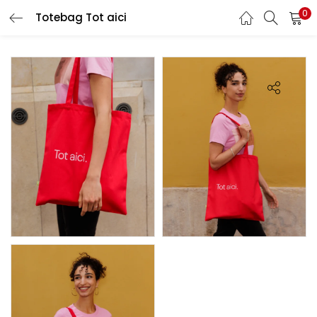
0
Totebag Tot aici
LOGIN
REGISTER
Enter your username and password to login.
Remember me
Lost password?